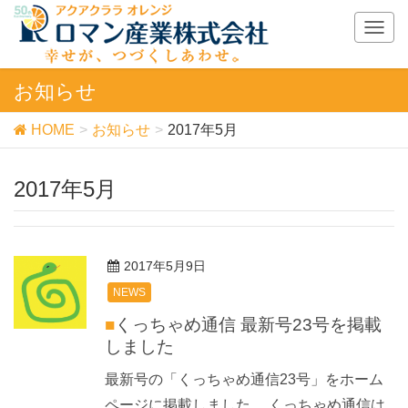
T
o
g
お知らせ
g
l
HOME
お知らせ
2017年5月
e
n
a
2017年5月
v
i
g
a
2017年5月9日
t
i
NEWS
o
■くっちゃめ通信 最新号23号を掲載
n
しました
最新号の「くっちゃめ通信23号」をホーム
ページに掲載しました。 くっちゃめ通信は