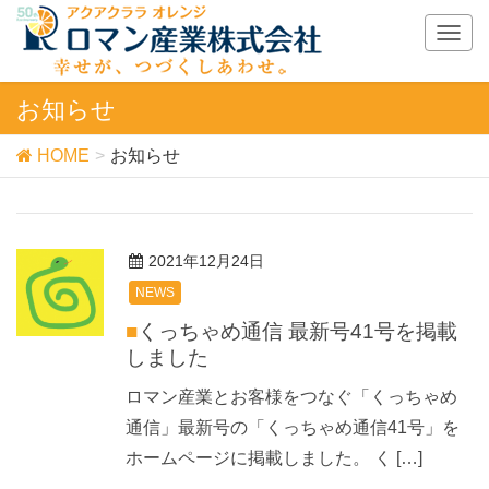
T
o
g
お知らせ
g
l
HOME
お知らせ
e
n
a
v
i
2021年12月24日
g
NEWS
a
t
■くっちゃめ通信 最新号41号を掲載
i
しました
o
n
ロマン産業とお客様をつなぐ「くっちゃめ
通信」最新号の「くっちゃめ通信41号」を
ホームページに掲載しました。 く […]