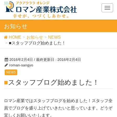
T
o
g
お知らせ
g
l
HOME
お知らせ
NEWS
e
■スタッフブログ始めました！
n
a
v
2016年2月4日
/ 最終更新日 :
2016年2月4日
i
roman-sangyo
g
a
NEWS
t
■スタッフブログ始めました！
i
o
n
ロマン産業ではスタッフブログを始めました！スタッフ全
員でブログを盛り上げていきたいと思っています。どうぞ
宜しくお願いいたします。